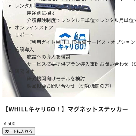
レンタル
用途別に探す
介護保険制度でレンタル
日単位でレンタル
月単位
オンラインストア
サポート
ご利用ガイド
WHILL ID
有償サービス・オプション
施設導入
施設への導入を検討
サービス概要
提供プラン
導入事例
お問い合わせ（
研究向け
研究機関向けモデルを検討
製品概要
お問い合わせ（研究機関の方）
【WHILLキャリGO！】マグネットステッカー
￥500
カートに入れる