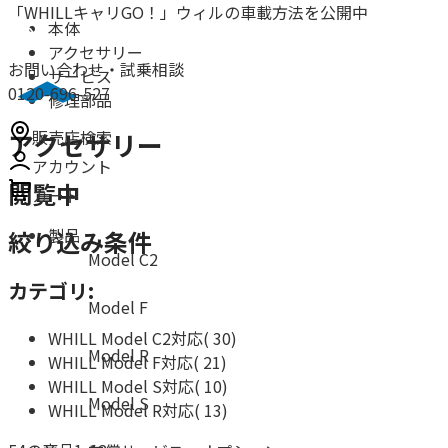
「WHILLキャリGO！」ウィルの車載方法を公開中
本体
アクセサリー
お問い合わせ・試乗相談
サービス
0120-696-527
修理部品
販売店検索
アクセサリー
アカウント
閲覧中
カート
製品
絞り込み条件
Model C2
カテゴリ:
Model F
WHILL Model C2対応
(
30
)
Model R
WHILL Model F対応
(
21
)
WHILL Model S対応
(
10
)
Model S
WHILL Model R対応
(
13
)