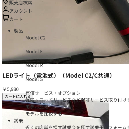
販売店検索
アカウント
カート
製品
Model C2
Model F
Model R
LEDライト（電池式）（Model C2/C共通）
Model S
￥5,980
有償サービス・オプション
カートに入れる
保険・ロードサービスなど
保証サービス
取り付け
モデル比較
モデルを比較する
試乗
近くの店舗を探す
試乗会を探す
試乗予約フォーム