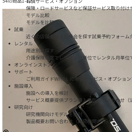
54の商品1-12
有償サービス・オプション
保険・ロードサービスなど
保証サービス
取り付け
モデル比較
モデルを比較する
試乗
近くの店舗を探す
試乗会を探す
試乗予約フォーム
レンタル
用途別に探す
介護保険制度でレンタル
日単位でレンタル
月単位
オンラインストア
サポート
ご利用ガイド
WHILL ID
有償サービス・オプション
施設導入
施設への導入を検討
サービス概要
提供プラン
導入事例
お問い合わせ（
研究向け
研究機関向けモデルを検討
製品概要
お問い合わせ（研究機関の方）