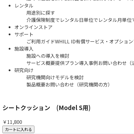
レンタル
用途別に探す
介護保険制度でレンタル
日単位でレンタル
月単位
オンラインストア
サポート
ご利用ガイド
WHILL ID
有償サービス・オプション
施設導入
施設への導入を検討
サービス概要
提供プラン
導入事例
お問い合わせ（
研究向け
研究機関向けモデルを検討
製品概要
お問い合わせ（研究機関の方）
シートクッション (Model S用)
￥11,800
カートに入れる