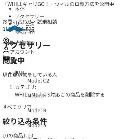
「WHILLキャリGO！」ウィルの車載方法を公開中
本体
アクセサリー
お問い合わせ・試乗相談
サービス
0120-696-527
修理部品
販売店検索
アクセサリー
アカウント
閲覧中
カート
製品
現在買い物をしている人
Model C2
カテゴリ:
WHILL Model S対応
この商品を削除する
Model F
すべてクリア
Model R
絞り込み条件
Model S
10の商品1-10