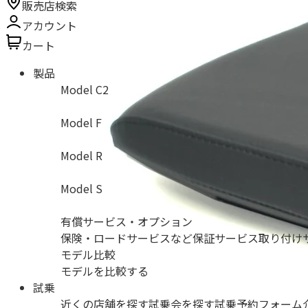
販売店検索
アカウント
カート
製品
Model C2
Model F
Model R
Model S
有償サービス・オプション
保険・ロードサービスなど
保証サービス
取り付け
モデル比較
モデルを比較する
試乗
近くの店舗を探す
試乗会を探す
試乗予約フォーム