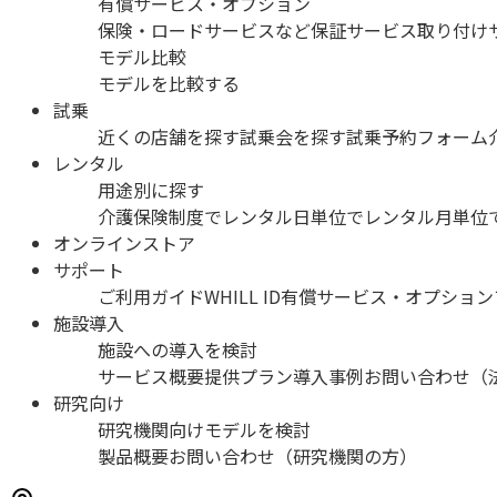
有償サービス・オプション
保険・ロードサービスなど
保証サービス
取り付け
モデル比較
モデルを比較する
試乗
近くの店舗を探す
試乗会を探す
試乗予約フォーム
レンタル
用途別に探す
介護保険制度でレンタル
日単位でレンタル
月単位
オンラインストア
サポート
ご利用ガイド
WHILL ID
有償サービス・オプション
施設導入
施設への導入を検討
サービス概要
提供プラン
導入事例
お問い合わせ（
研究向け
研究機関向けモデルを検討
製品概要
お問い合わせ（研究機関の方）