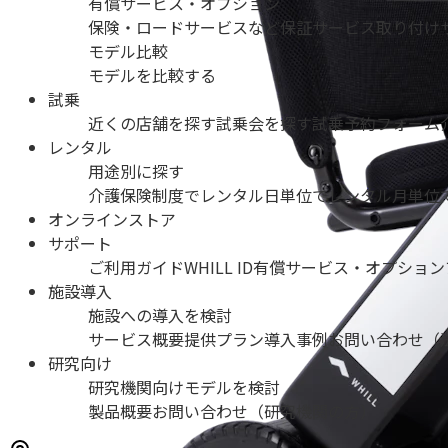
有償サービス・オプション
保険・ロードサービスなど
保証サービス
取り付け
モデル比較
モデルを比較する
試乗
近くの店舗を探す
試乗会を探す
試乗予約フォーム
レンタル
用途別に探す
介護保険制度でレンタル
日単位でレンタル
月単位
オンラインストア
サポート
ご利用ガイド
WHILL ID
有償サービス・オプション
施設導入
施設への導入を検討
サービス概要
提供プラン
導入事例
お問い合わせ（
研究向け
研究機関向けモデルを検討
製品概要
お問い合わせ（研究機関の方）