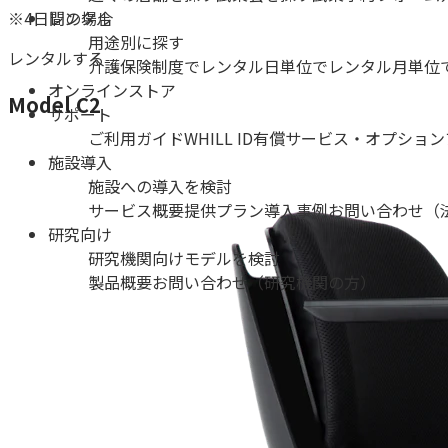
※4日間の場合
レンタル
用途別に探す
レンタルする
介護保険制度でレンタル
日単位でレンタル
月単位
オンラインストア
Model C2
サポート
ご利用ガイド
WHILL ID
有償サービス・オプション
施設導入
施設への導入を検討
サービス概要
提供プラン
導入事例
お問い合わせ（
研究向け
研究機関向けモデルを検討
製品概要
お問い合わせ（研究機関の方）