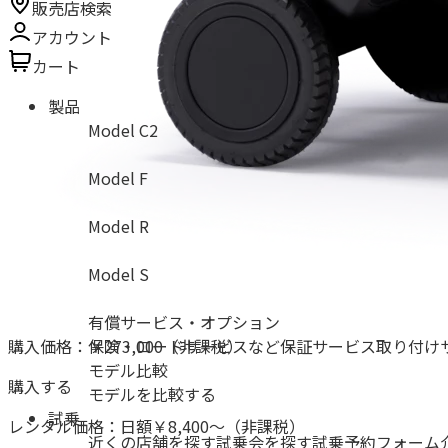
販売店検索
アカウント
カート
製品
Model C2
Model F
Model R
Model S
有償サービス・オプション
購入価格：
￥273,000
（非課税）
保険・ロードサービスなど
保証サービス
取り付け
モデル比較
購入する
モデルを比較する
試乗
レンタル価格：
日額
￥8,400
〜
（非課税）
近くの店舗を探す
試乗会を探す
試乗予約フォーム