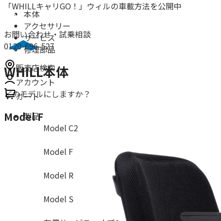
「WHILLキャリGO！」ウィルの車載方法を公開中
本体
アクセサリー
お問い合わせ・試乗相談
サービス
0120-696-527
修理部品
販売店検索
WHILL本体
アカウント
どのモデルにしますか？
カート
Model F
製品
Model C2
Model F
Model R
Model S